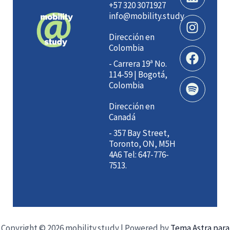
+57 320 3071927
info@mobility.study
Dirección en
Colombia
- Carrera 19ª No.
114-59 | Bogotá,
Colombia
Dirección en
Canadá
- 357 Bay Street,
Toronto, ON, M5H
4A6 Tel: 647-776-
7513.
Copyright © 2026 mobility.study | Powered by
Tema Astra para