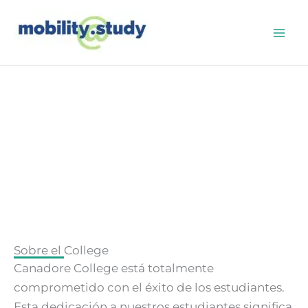
Ir
al
contenido
Canadore College
Sobre el College
Canadore College está totalmente
comprometido con el éxito de los estudiantes.
Esta dedicación a nuestros estudiantes significa