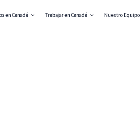
os en Canadá
Trabajar en Canadá
Nuestro Equipo
University of New Brunswick