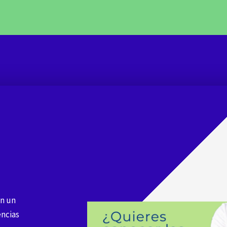
en un
ncias