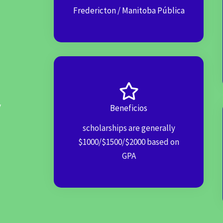
Fredericton / Manitoba Pública
y
Beneficios
scholarships are generally
$1000/$1500/$2000 based on
GPA