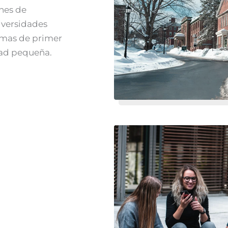
nes de
iversidades
amas de primer
dad pequeña.