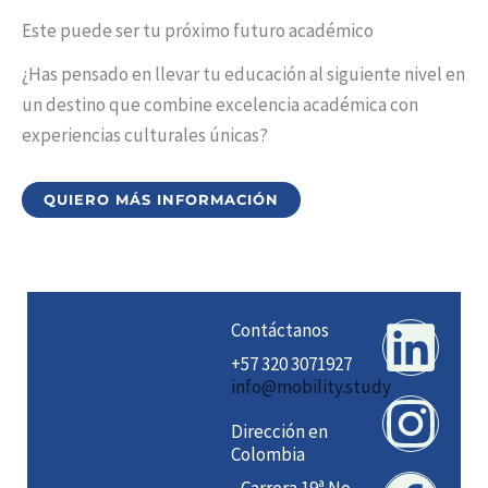
Este puede ser tu próximo futuro académico
¿Has pensado en llevar tu educación al siguiente nivel en
un destino que combine excelencia académica con
experiencias culturales únicas?
QUIERO MÁS INFORMACIÓN
Lin
Ins
Fa
Spo
Contáctanos
+57 320 3071927
info@mobility.study
Dirección en
Colombia
- Carrera 19ª No.